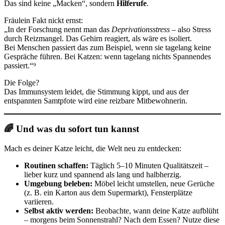
Das sind keine „Macken“, sondern
Hilferufe
.
Fräulein Fakt nickt ernst:
„In der Forschung nennt man das
Deprivationsstress
– also Stress
durch Reizmangel. Das Gehirn reagiert, als wäre es isoliert.
Bei Menschen passiert das zum Beispiel, wenn sie tagelang keine
Gespräche führen. Bei Katzen: wenn tagelang nichts Spannendes
passiert.“⁹
Die Folge?
Das Immunsystem leidet, die Stimmung kippt, und aus der
entspannten Samtpfote wird eine reizbare Mitbewohnerin.
🌈 Und was du sofort tun kannst
Mach es deiner Katze leicht, die Welt neu zu entdecken:
Routinen schaffen:
Täglich 5–10 Minuten Qualitätszeit –
lieber kurz und spannend als lang und halbherzig.
Umgebung beleben:
Möbel leicht umstellen, neue Gerüche
(z. B. ein Karton aus dem Supermarkt), Fensterplätze
variieren.
Selbst aktiv werden:
Beobachte, wann deine Katze aufblüht
– morgens beim Sonnenstrahl? Nach dem Essen? Nutze diese