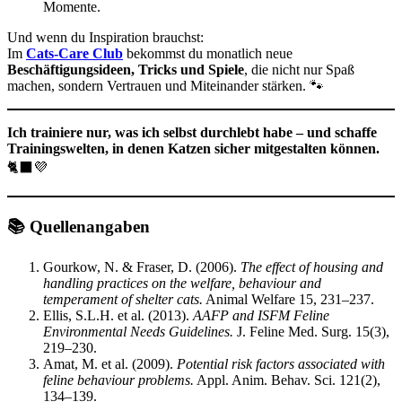
Momente.
Und wenn du Inspiration brauchst:
Im
Cats-Care Club
bekommst du monatlich neue
Beschäftigungsideen, Tricks und Spiele
, die nicht nur Spaß
machen, sondern Vertrauen und Miteinander stärken. 🐾
Ich trainiere nur, was ich selbst durchlebt habe – und schaffe
Trainingswelten, in denen Katzen sicher mitgestalten können.
🐈‍⬛💜
📚 Quellenangaben
Gourkow, N. & Fraser, D. (2006).
The effect of housing and
handling practices on the welfare, behaviour and
temperament of shelter cats.
Animal Welfare 15, 231–237.
Ellis, S.L.H. et al. (2013).
AAFP and ISFM Feline
Environmental Needs Guidelines.
J. Feline Med. Surg. 15(3),
219–230.
Amat, M. et al. (2009).
Potential risk factors associated with
feline behaviour problems.
Appl. Anim. Behav. Sci. 121(2),
134–139.