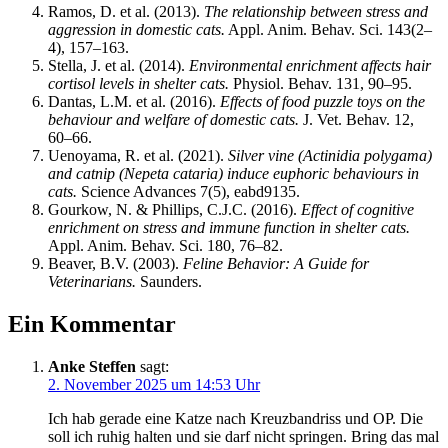
Ramos, D. et al. (2013).
The relationship between stress and
aggression in domestic cats.
Appl. Anim. Behav. Sci. 143(2–
4), 157–163.
Stella, J. et al. (2014).
Environmental enrichment affects hair
cortisol levels in shelter cats.
Physiol. Behav. 131, 90–95.
Dantas, L.M. et al. (2016).
Effects of food puzzle toys on the
behaviour and welfare of domestic cats.
J. Vet. Behav. 12,
60–66.
Uenoyama, R. et al. (2021).
Silver vine (Actinidia polygama)
and catnip (Nepeta cataria) induce euphoric behaviours in
cats.
Science Advances 7(5), eabd9135.
Gourkow, N. & Phillips, C.J.C. (2016).
Effect of cognitive
enrichment on stress and immune function in shelter cats.
Appl. Anim. Behav. Sci. 180, 76–82.
Beaver, B.V. (2003).
Feline Behavior: A Guide for
Veterinarians.
Saunders.
Ein Kommentar
Anke Steffen
sagt:
2. November 2025 um 14:53 Uhr
Ich hab gerade eine Katze nach Kreuzbandriss und OP. Die
soll ich ruhig halten und sie darf nicht springen. Bring das mal