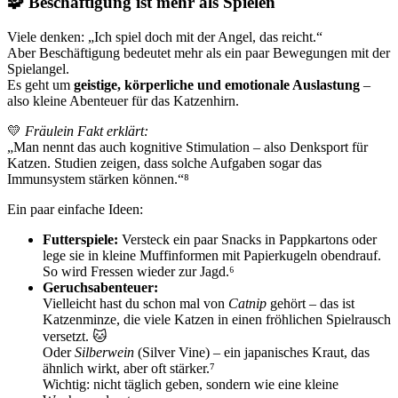
🧩 Beschäftigung ist mehr als Spielen
Viele denken: „Ich spiel doch mit der Angel, das reicht.“
Aber Beschäftigung bedeutet mehr als ein paar Bewegungen mit der
Spielangel.
Es geht um
geistige, körperliche und emotionale Auslastung
–
also kleine Abenteuer für das Katzenhirn.
💛
Fräulein Fakt erklärt:
„Man nennt das auch kognitive Stimulation – also Denksport für
Katzen. Studien zeigen, dass solche Aufgaben sogar das
Immunsystem stärken können.“⁸
Ein paar einfache Ideen:
Futterspiele:
Versteck ein paar Snacks in Pappkartons oder
lege sie in kleine Muffinformen mit Papierkugeln obendrauf.
So wird Fressen wieder zur Jagd.⁶
Geruchsabenteuer:
Vielleicht hast du schon mal von
Catnip
gehört – das ist
Katzenminze, die viele Katzen in einen fröhlichen Spielrausch
versetzt. 🐱
Oder
Silberwein
(Silver Vine) – ein japanisches Kraut, das
ähnlich wirkt, aber oft stärker.⁷
Wichtig: nicht täglich geben, sondern wie eine kleine