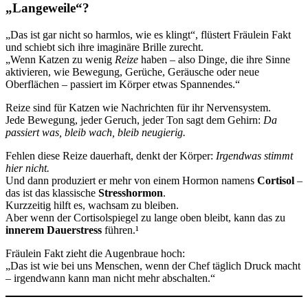
„Langeweile“?
„Das ist gar nicht so harmlos, wie es klingt“, flüstert Fräulein Fakt
und schiebt sich ihre imaginäre Brille zurecht.
„Wenn Katzen zu wenig
Reize
haben – also Dinge, die ihre Sinne
aktivieren, wie Bewegung, Gerüche, Geräusche oder neue
Oberflächen – passiert im Körper etwas Spannendes.“
Reize sind für Katzen wie Nachrichten für ihr Nervensystem.
Jede Bewegung, jeder Geruch, jeder Ton sagt dem Gehirn:
Da
passiert was, bleib wach, bleib neugierig.
Fehlen diese Reize dauerhaft, denkt der Körper:
Irgendwas stimmt
hier nicht.
Und dann produziert er mehr von einem Hormon namens
Cortisol
–
das ist das klassische
Stresshormon
.
Kurzzeitig hilft es, wachsam zu bleiben.
Aber wenn der Cortisolspiegel zu lange oben bleibt, kann das zu
innerem Dauerstress
führen.¹
Fräulein Fakt zieht die Augenbraue hoch:
„Das ist wie bei uns Menschen, wenn der Chef täglich Druck macht
– irgendwann kann man nicht mehr abschalten.“