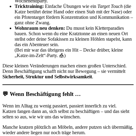
Wochenendparty.
Tricktraining:
Einfache Übungen wie ein
Target Touch
(die
Katze berührt deine Hand oder einen Stab mit der Nase) oder
ein Pfotentarget fördern Konzentration und Kommunikation –
ganz ohne Zwang.
Wohnraum neu denken:
Du musst kein Kletterparadies
bauen. Schon wenn du eine Kratztonne an einen neuen Ort
stellst oder deine Sofakissen zu kleinen Höhlen stapelst, kann
das ein Abenteuer sein.
(Bei mir war das übrigens ein Hit – Decke drüber, kleine
„Katze-im-Zelt“-Party. 🎪)
Diese kleinen Veränderungen machen einen großen Unterschied.
Denn Beschäftigung schafft nicht nur Bewegung – sie vermittelt
Sicherheit, Struktur und Selbstwirksamkeit
.
💬 Wenn Beschäftigung fehlt …
Wenn im Alltag zu wenig passiert, passiert innerlich zu viel.
Katzen fangen dann an, sich selbst zu beschäftigen – und das sieht
selten so aus, wie wir uns das wünschen.
Manche kratzen plötzlich an Möbeln, andere putzen sich übermäßig,
wieder andere liegen nur noch träge herum.